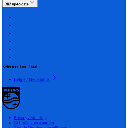
Blijf up-to-date
Selecteer land / taal
België / Nederlands
Privacyverklaring
Gebruiksvoorwaarden
Cookie Voorkeursinstellingen