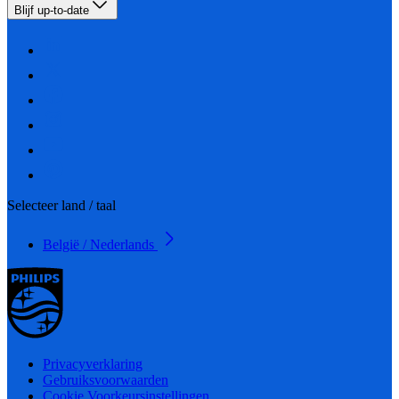
Blijf up-to-date
Selecteer land / taal
België / Nederlands
Privacyverklaring
Gebruiksvoorwaarden
Cookie Voorkeursinstellingen