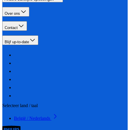
Over ons
Contact
Blijf up-to-date
Selecteer land / taal
België / Nederlands