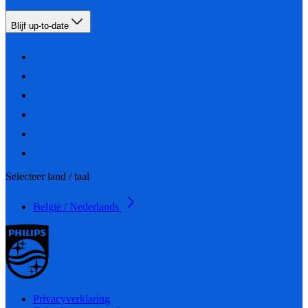
Blijf up-to-date
Selecteer land / taal
België / Nederlands
Privacyverklaring