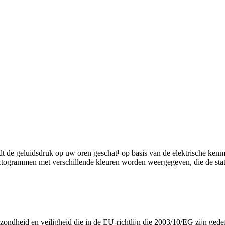
t de geluidsdruk op uw oren geschat¹ op basis van de elektrische kenm
ctogrammen met verschillende kleuren worden weergegeven, die de stat
ezondheid en veiligheid die in de EU-richtlijn die 2003/10/EG zijn gede