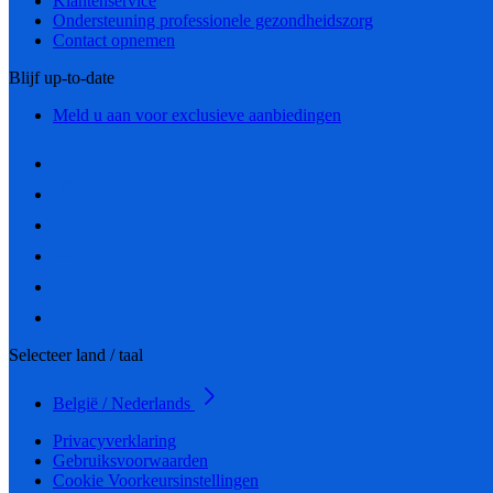
Klantenservice
Ondersteuning professionele gezondheidszorg
Contact opnemen
Blijf up-to-date
Meld u aan voor exclusieve aanbiedingen
Selecteer land / taal
België / Nederlands
Privacyverklaring
Gebruiksvoorwaarden
Cookie Voorkeursinstellingen