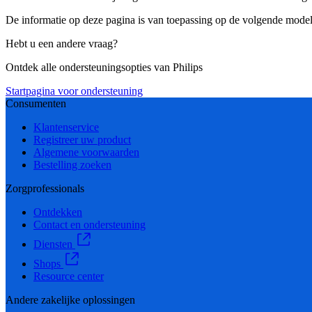
De informatie op deze pagina is van toepassing op de volgende model
Hebt u een andere vraag?
Ontdek alle ondersteuningsopties van Philips
Startpagina voor ondersteuning
Consumenten
Klantenservice
Registreer uw product
Algemene voorwaarden
Bestelling zoeken
Zorgprofessionals
Ontdekken
Contact en ondersteuning
Diensten
Shops
Resource center
Andere zakelijke oplossingen