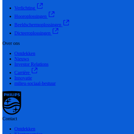
Verlichting
Hooroplossingen
Beeldschermoplossingen
Dicteeroplossingen
Over ons
Ontdekken
Nieuws
Investor Relations
Carrière
Innovatie
milieu-sociaal-bestuur
Contact
Ontdekken