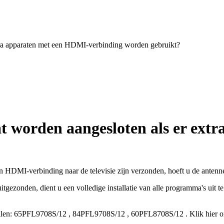
tra apparaten met een HDMI-verbinding worden gebruikt?
t worden aangesloten als er ext
n HDMI-verbinding naar de televisie zijn verzonden, hoeft u de antenne 
tgezonden, dient u een volledige installatie van alle programma's uit te
len:
65PFL9708S/12
,
84PFL9708S/12
,
60PFL8708S/12
.
Klik hier 