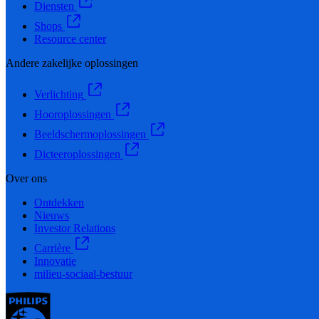
Diensten
Shops
Resource center
Andere zakelijke oplossingen
Verlichting
Hooroplossingen
Beeldschermoplossingen
Dicteeroplossingen
Over ons
Ontdekken
Nieuws
Investor Relations
Carrière
Innovatie
milieu-sociaal-bestuur