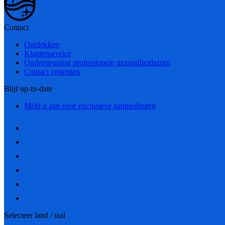
Contact
Ontdekken
Klantenservice
Ondersteuning professionele gezondheidszorg
Contact opnemen
Blijf up-to-date
Meld u aan voor exclusieve aanbiedingen
Selecteer land / taal