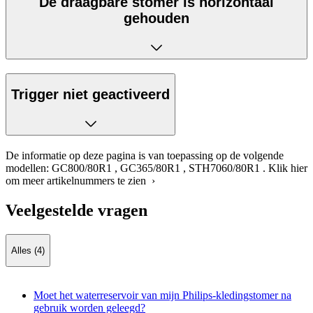
De draagbare stomer is horizontaal
gehouden
Trigger niet geactiveerd
De informatie op deze pagina is van toepassing op de volgende
modellen:
GC800/80R1
,
GC365/80R1
,
STH7060/80R1
.
Klik hier
om meer artikelnummers te zien ›
Veelgestelde vragen
Alles (4)
Moet het waterreservoir van mijn Philips-kledingstomer na
gebruik worden geleegd?