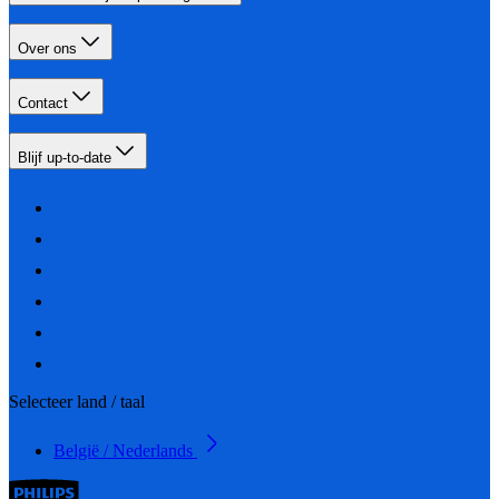
Over ons
Contact
Blijf up-to-date
Selecteer land / taal
België / Nederlands