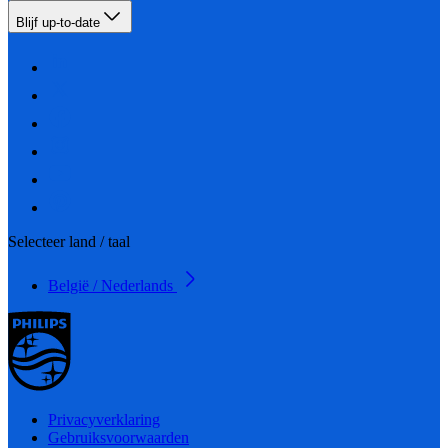
Blijf up-to-date
Selecteer land / taal
België / Nederlands
Privacyverklaring
Gebruiksvoorwaarden