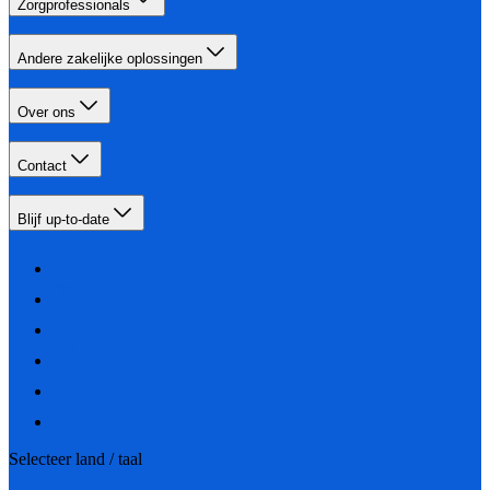
Zorgprofessionals
Andere zakelijke oplossingen
Over ons
Contact
Blijf up-to-date
Selecteer land / taal