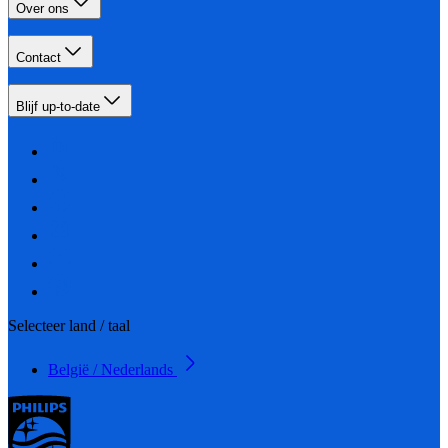
Over ons
Contact
Blijf up-to-date
Selecteer land / taal
België / Nederlands