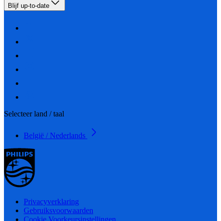
Blijf up-to-date
Selecteer land / taal
België / Nederlands
Privacyverklaring
Gebruiksvoorwaarden
Cookie Voorkeursinstellingen