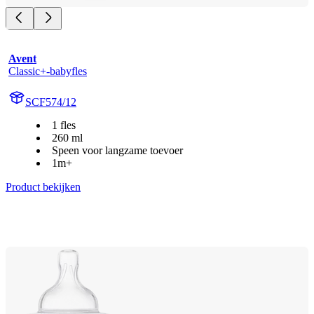
Avent
Classic+-babyfles
SCF574/12
1 fles
260 ml
Speen voor langzame toevoer
1m+
Product bekijken