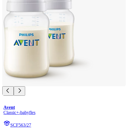
Avent
Classic+-babyfles
SCF563/27