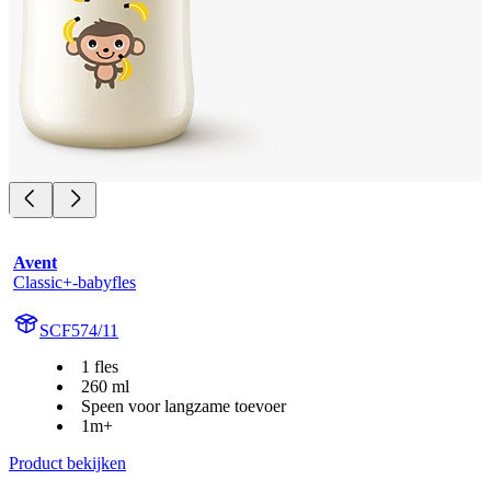
Avent
Classic+-babyfles
SCF574/11
1 fles
260 ml
Speen voor langzame toevoer
1m+
Product bekijken