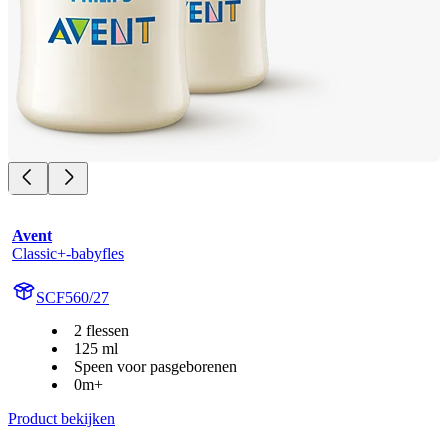
Avent
Classic+-babyfles
SCF560/27
2 flessen
125 ml
Speen voor pasgeborenen
0m+
Product bekijken