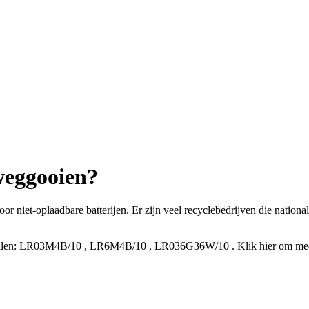
 weggooien?
oor niet-oplaadbare batterijen. Er zijn veel recyclebedrijven die natio
len:
LR03M4B/10
,
LR6M4B/10
,
LR036G36W/10
.
Klik hier om me