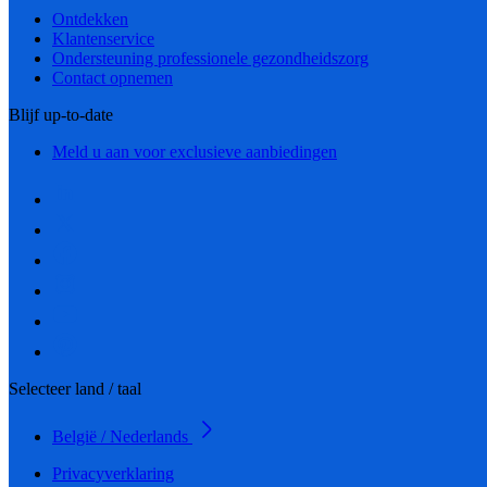
Ontdekken
Klantenservice
Ondersteuning professionele gezondheidszorg
Contact opnemen
Blijf up-to-date
Meld u aan voor exclusieve aanbiedingen
Selecteer land / taal
België / Nederlands
Privacyverklaring