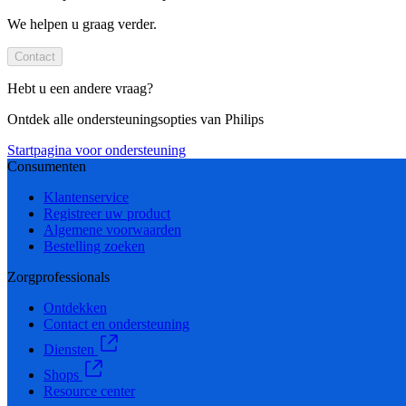
We helpen u graag verder.
Contact
Hebt u een andere vraag?
Ontdek alle ondersteuningsopties van Philips
Startpagina voor ondersteuning
Consumenten
Klantenservice
Registreer uw product
Algemene voorwaarden
Bestelling zoeken
Zorgprofessionals
Ontdekken
Contact en ondersteuning
Diensten
Shops
Resource center