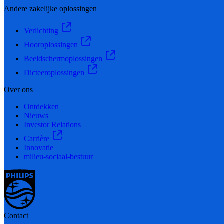
Andere zakelijke oplossingen
Verlichting
Hooroplossingen
Beeldschermoplossingen
Dicteeroplossingen
Over ons
Ontdekken
Nieuws
Investor Relations
Carrière
Innovatie
milieu-sociaal-bestuur
Contact