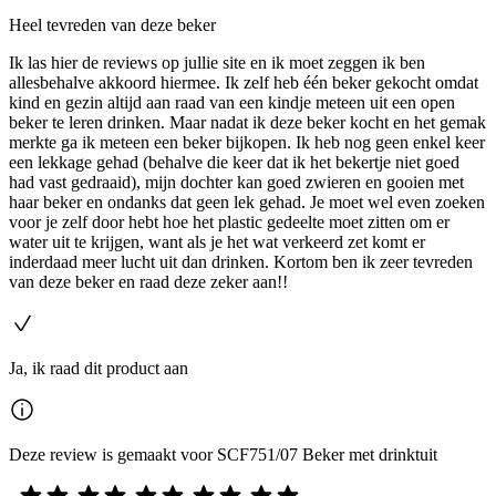
Heel tevreden van deze beker
Ik las hier de reviews op jullie site en ik moet zeggen ik ben
allesbehalve akkoord hiermee. Ik zelf heb één beker gekocht omdat
kind en gezin altijd aan raad van een kindje meteen uit een open
beker te leren drinken. Maar nadat ik deze beker kocht en het gemak
merkte ga ik meteen een beker bijkopen. Ik heb nog geen enkel keer
een lekkage gehad (behalve die keer dat ik het bekertje niet goed
had vast gedraaid), mijn dochter kan goed zwieren en gooien met
haar beker en ondanks dat geen lek gehad. Je moet wel even zoeken
voor je zelf door hebt hoe het plastic gedeelte moet zitten om er
water uit te krijgen, want als je het wat verkeerd zet komt er
inderdaad meer lucht uit dan drinken. Kortom ben ik zeer tevreden
van deze beker en raad deze zeker aan!!
Ja, ik raad dit product aan
Deze review is gemaakt voor SCF751/07 Beker met drinktuit