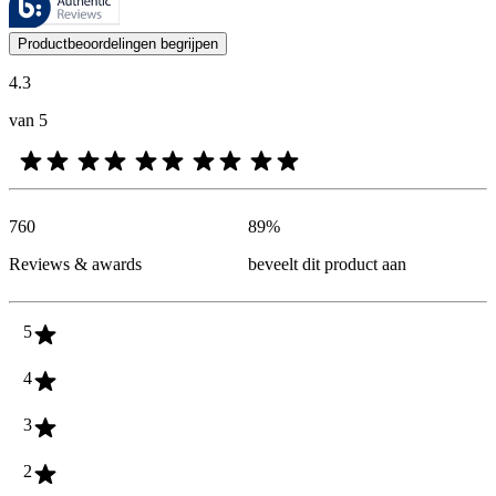
De mening van onze klanten is nuttig voor iedereen, of het nu een re
Productbeoordelingen begrijpen
4.3
van 5
760
89
%
Reviews & awards
beveelt dit product aan
5
4
3
2