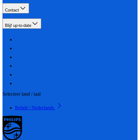
Contact
Blijf up-to-date
Selecteer land / taal
België / Nederlands