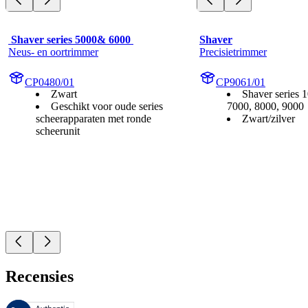
 Shaver series 5000& 6000 
Shaver
Neus- en oortrimmer
Precisietrimmer
CP0480/01
CP9061/01
Zwart
Shaver series 
Geschikt voor oude series
7000, 8000, 9000
scheerapparaten met ronde
Zwart/zilver
scheerunit
Recensies
Deze beoordelingen worden beheerd door Bazaarvoice en voldoen aan h