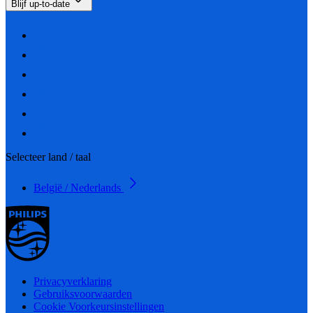
Blijf up-to-date
Selecteer land / taal
België / Nederlands
Privacyverklaring
Gebruiksvoorwaarden
Cookie Voorkeursinstellingen