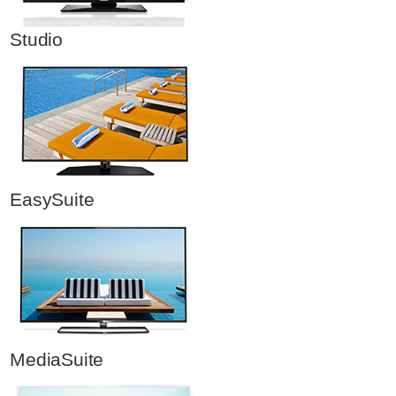
Studio
EasySuite
MediaSuite