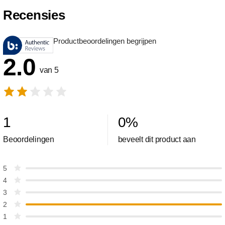
Recensies
Productbeoordelingen begrijpen
2.0
van 5
1
0
%
Beoordelingen
beveelt dit product aan
5
4
3
2
1