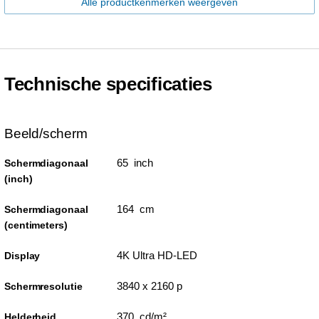
Alle productkenmerken weergeven
Technische specificaties
Beeld/scherm
65 inch
Schermdiagonaal
(inch)
164 cm
Schermdiagonaal
(centimeters)
4K Ultra HD-LED
Display
3840 x 2160 p
Schermresolutie
370 cd/m²
Helderheid