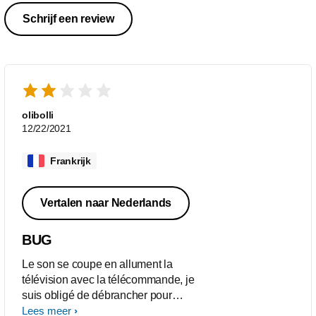
Schrijf een review
olibolli
12/22/2021
Frankrijk
Vertalen naar Nederlands
BUG
Le son se coupe en allument la
télévision avec la télécommande, je
suis obligé de débrancher pour
relancer !! Je ne trouve pas la solution
Lees meer