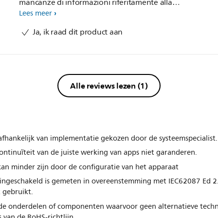
mancanze di informazioni riferitamente alla
programmazione e all'uso normale. Non ho manuali
Lees meer
adeguati. Senza questi supporti la TV è quasi inutilizzata.
Ja, ik raad dit product aan
Alle reviews lezen
(1)
 afhankelijk van implementatie gekozen door de systeemspecialist.
ontinuïteit van de juiste werking van apps niet garanderen.
an minder zijn door de configuratie van het apparaat
ingeschakeld is gemeten in overeenstemming met IEC62087 Ed 2. 
 gebruikt.
alde onderdelen of componenten waarvoor geen alternatieve tech
s van de RoHS-richtlijn.