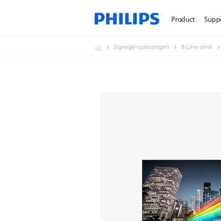
Product
Supp
Signage-oplossingen
B-Line-serie