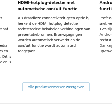
HDMI-hotplug-detectie met
Andro
automatische aan/uit-functie
functi
er
Als draadloze connectiviteit geen optie is,
Profess
herkent de HDMI-hotplug-detectie
snel, v
vanaf
rechtstreekse bekabelde verbindingen van
TV's zi
presentatiebronnen. Bronwijzigingen
Androi
worden automatisch verwerkt en de
rechtst
edia
aan/uit-functie wordt automatisch
Dankzij
ps en
toegepast.
up-to-d
 Dit is
e en is
Alle productkenmerken weergeven