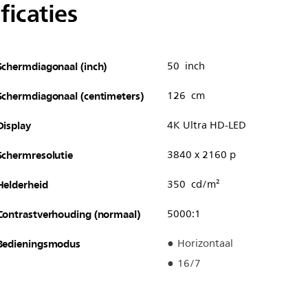
ficaties
Schermdiagonaal (inch)
50 inch
Schermdiagonaal (centimeters)
126 cm
Display
4K Ultra HD-LED
Schermresolutie
3840 x 2160 p
Helderheid
350 cd/m²
Contrastverhouding (normaal)
5000:1
Bedieningsmodus
Horizontaal
16/7