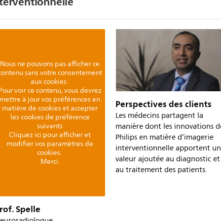
nterventionnelle
Nous ne pouvons pas afficher ce
contenu sans votre consentement
aux cookies.
Pour voir ce contenu, vous devrez
mettre à jour vos préférences en
Perspectives des clients
matière de cookies et accepter
Les médecins partagent la
les cookies de préférence
manière dont les innovations d
suivants
Cliquez ici pour afficher et
Philips en matière d’imagerie
modifier vos paramètres de
interventionnelle apportent u
cookies.
valeur ajoutée au diagnostic et
Merci.
au traitement des patients.
rof. Spelle
euroradiologue