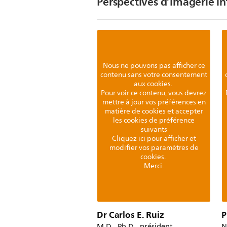
Perspectives d’imagerie i
Nous ne pouvons pas afficher ce
contenu sans votre consentement
aux cookies.
Pour voir ce contenu, vous devrez
mettre à jour vos préférences en
matière de cookies et accepter
les cookies de préférence
suivants
Cliquez ici pour afficher et
modifier vos paramètres de
cookies.
Merci.
Dr Carlos E. Ruiz
P
M.D., Ph.D., président,
N