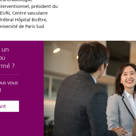
nterventionnel, président du
EURI, Centre vasculaire
érébral Hôpital Bicêtre,
niversité de Paris Sud
à un
ou
rmé ?
ous vous
!
ant