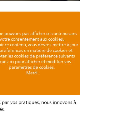
e pouvons pas afficher ce contenu sans
votre consentement aux cookies.
ir ce contenu, vous devrez mettre à jour
préférences en matière de cookies et
ter les cookies de préférence suivants
quez ici pour afficher et modifier vos
paramètres de cookies.
Merci.
s par vos pratiques, nous innovons à
és.