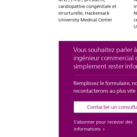
cardiopathie congénitale et
i
structurelle, Hackensack
N
University Medical Center
c
U
Vous souhaitez parler 
ingénieur commercial 
simplement rester info
Remplissez le formulaire, n
recontacterons au plus vite 
Contacter un consult
S’abonner pour recevoir des
informations