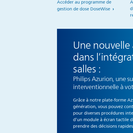
Accéder au programme de
A
d
gestion de dose DoseWise
r
Une nouvelle
dans l’intégra
salles :
Philips Azurion, une su
interventionnelle à vo
Grâce à notre plate-forme Az
génération, vous pouvez cont
pour diverses procédures inte
d’un module à écran tactile de
prendre des décisions rapides 