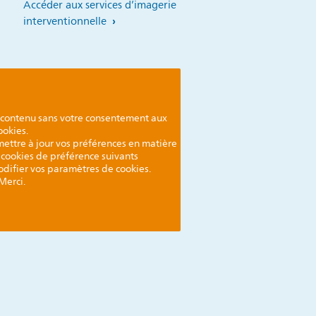
Accéder aux services d’imagerie
interventionnelle
 contenu sans votre consentement aux
ookies.
mettre à jour vos préférences en matière
s cookies de préférence suivants
modifier vos paramètres de cookies.
Merci.