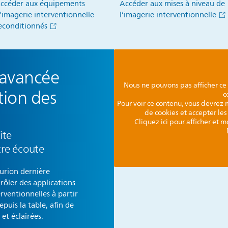
ccéder aux équipements
Accéder aux mises à niveau de
’imagerie interventionnelle
l’imagerie interventionnelle
econditionnés
 avancée
Nous ne pouvons pas afficher ce
tion des
c
Pour voir ce contenu, vous devrez 
de cookies et accepter le
Cliquez ici pour afficher et 
ite
tre écoute
urion dernière
rôler des applications
rventionnelles à partir
puis la table, afin de
et éclairées.