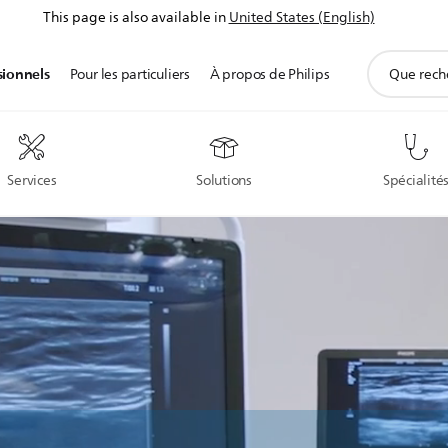
This page is also available in
United States (English)
icône
sionnels
Pour les particuliers
À propos de Philips
de
support
de
recherche
Services
Solutions
Spécialité