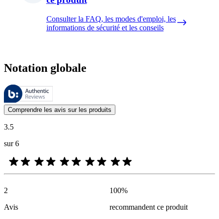
Consulter la FAQ, les modes d'emploi, les
informations de sécurité et les conseils
Notation globale
Ces évaluations sont gérées par Bazaarvoice et sont conformes à la pol
Les avis des clients exprimés sous forme d'évaluations de produits et d'
Comprendre les avis sur les produits
3.5
sur 6
2
100
%
Avis
recommandent ce produit