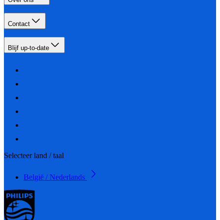
Contact
Blijf up-to-date
Selecteer land / taal
België / Nederlands